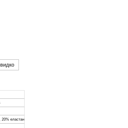
швидко
6
, 20% еластан