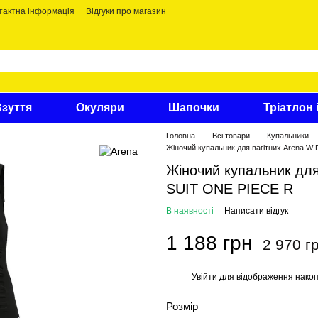
тактна інформація
Відгуки про магазин
Взуття
Окуляри
Шапочки
Тріатлон 
Головна
Всі товари
Купальники
Жіночий купальник для вагітних Arena
Жіночий купальник дл
SUIT ONE PIECE R
В наявності
Написати відгук
1 188 грн
2 970 г
Увійти
для відображення накоп
%
Розмір