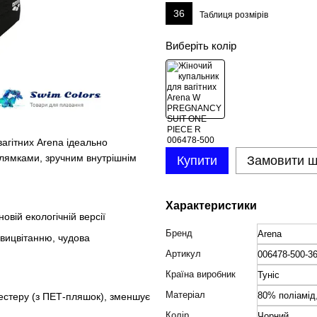
36
Таблиця розмірів
Виберіть колір
агітних Arena ідеально
и лямками, зручним внутрішнім
Купити
Замовити 
Характеристики
овій екологічній версії
Бренд
Arena
 вицвітанню, чудова
Артикул
006478-500-3
Країна виробник
Туніс
Матеріал
80% поліамід
іестеру (з ПЕТ-пляшок), зменшує
Колір
Чорний