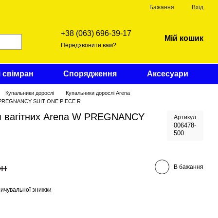
Бажання
Вхід
+38 (063) 696-39-17
Мій кошик
Передзвонити вам?
і свімран
Спорядження
Аксесуари
Купальники дорослі
Купальники дорослі Arena
 W PREGNANCY SUIT ONE PIECE R
я вагітних Arena W PREGNANCY
Артикул
006478-
500
рн
В бажання
ичувальної знижки