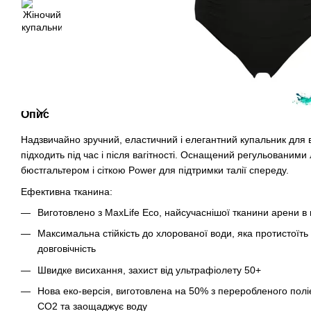
Опис
Надзвичайно зручний, еластичний і елегантний купальник для в
підходить під час і після вагітності. Оснащений регульованим
бюстгальтером і сіткою Power для підтримки талії спереду.
Ефективна тканина:
Виготовлено з MaxLife Eco, найсучаснішої тканини арени в н
Максимальна стійкість до хлорованої води, яка протистоїть
довговічність
Швидке висихання, захист від ультрафіолету 50+
Нова еко-версія, виготовлена ​​на 50% з переробленого пол
CO2 та заощаджує воду