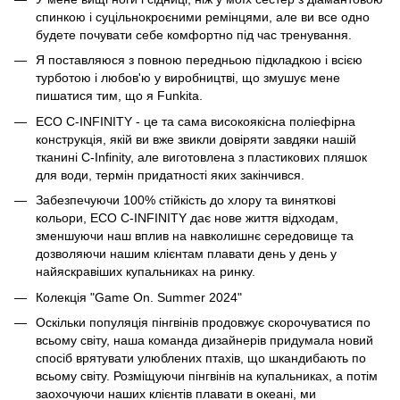
спинкою і суцільнокроєними ремінцями, але ви все одно
будете почувати себе комфортно під час тренування.
Я поставляюся з повною передньою підкладкою і всією
турботою і любов'ю у виробництві, що змушує мене
пишатися тим, що я Funkita.
ECO C-INFINITY - це та сама високоякісна поліефірна
конструкція, якій ви вже звикли довіряти завдяки нашій
тканині C-Infinity, але виготовлена з пластикових пляшок
для води, термін придатності яких закінчився.
Забезпечуючи 100% стійкість до хлору та виняткові
кольори, ECO C-INFINITY дає нове життя відходам,
зменшуючи наш вплив на навколишнє середовище та
дозволяючи нашим клієнтам плавати день у день у
найяскравіших купальниках на ринку.
Колекція "Game On. Summer 2024"
Оскільки популяція пінгвінів продовжує скорочуватися по
всьому світу, наша команда дизайнерів придумала новий
спосіб врятувати улюблених птахів, що шкандибають по
всьому світу. Розміщуючи пінгвінів на купальниках, а потім
заохочуючи наших клієнтів плавати в океані, ми