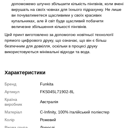
допоможемо штучно збільшити кількість пінгвінів, коли вчені
вирушать на своїх човнах для їхнього підрахунку. Не лише
ви почуватиметеся щасливими у своїх красивих
купальниках, але й світ буде щасливий побачити
величезне збільшення кількості пінгвінів.
Цей принт виготовлено за допомогою новітньої технології
прямого цифрового друку, що означає, що він є більш
безпечним для довкілля, оскільки в процесі друку
використовуються мінімальні відходи та вода.
Характеристики
Бренд
Funkita
Артикул
FKS045L71902-8L
Країна
Австралія
виробник
Матеріал
C-Infinity, 100% італійський поліестер
Колір
Рожевий
Вікова група
Дорослі