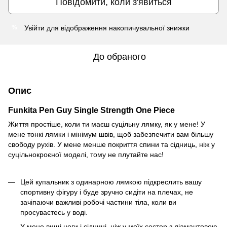
Повідомити, коли з'явиться
Увійти
для відображення накопичувальної знижки
%
До обраного
Опис
Funkita
Pen Guy
Single Strength One Piece
Життя простіше, коли ти маєш суцільну лямку, як у мене! У
мене тонкі лямки і мінімум швів, щоб забезпечити вам більшу
свободу рухів. У мене менше покриття спини та сідниць, ніж у
суцільнокроєної моделі, тому не плутайте нас!
Цей купальник з одинарною лямкою підкреслить вашу
спортивну фігуру і буде зручно сидіти на плечах, не
зачіпаючи важливі робочі частини тіла, коли ви
просуваєтесь у воді.
У мене вищі ноги і сідниці, ніж у моїх сестер з діамантовою