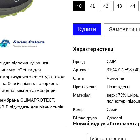
40
41
42
43
44
Купити
Замовити 
Характеристики
Бренд
CMP
 для відпочинку, занять
ривимірної сітки для
Артикул
31Q4917-E980-40
а амортизуючого ефекту, а також
Стать
Чоловіча
 на безлічі різних поверхонь.
Признечення
Повсякденні
 модної міської атмосфери.
Матеріал
верх: 75% шкіра,
 мембрана CLIMAPROTECT,
поліестер; підош
IP підходять для різних типів
Колір
Сірий
Вікова група
Дорослі
Новий відгук або комента