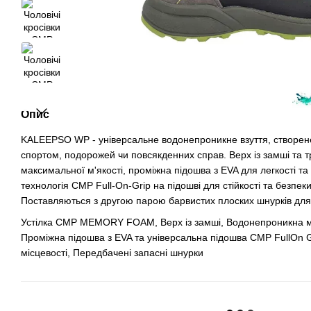
Опис
KALEEPSO WP - універсальне водонепроникне взуття, створене
спортом, подорожей чи повсякденних справ. Верх із замші та т
максимальної м'якості, проміжна підошва з EVA для легкості т
технологія CMP Full-On-Grip на підошві для стійкості та безпеки
Поставляються з другою парою барвистих плоских шнурків для
Устілка CMP MEMORY FOAM, Верх із замші, Водонепроникна
Проміжна підошва з EVA та універсальна підошва CMP FullOn GR
місцевості, Передбачені запасні шнурки