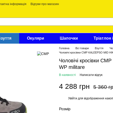
тактна інформація
Відгуки про магазин
Взуття
Окуляри
Шапочки
Тріатлон 
Головна
Всі товари
Взуття
Че
Чоловічі кросівки CMP KALEEPSO MID HI
Чоловічі кросівки C
WP militare
В наявності
Написати відгук
4 288 грн
5 360 г
Увійти
для відображення накоп
%
Розмір