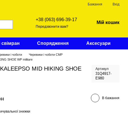
Бажання
Вхід
+38 (063) 696-39-17
Мій кошик
Передзвонити вам?
і свімран
Спорядження
Аксесуари
ревики і чоботи
Черевики і чоботи CMP
KING SHOE WP militare
MP KALEEPSO MID HIKING SHOE
Артикул
31Q4917-
E980
рн
В бажання
ичувальної знижки