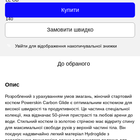
Купити
Замовити швидко
Увійти
для відображення накопичувальної знижки
%
До обраного
Опис
Розроблений з урахуванням умов змагань, жіночий стартовий
костюм Powerskin Carbon Glide є оптимальним костюмом для
високої швидкості та продуктивності. Це частина спеціальної
колекції, яка відзначає 50-річчя пристрасті та любові арени до
води. Стильний костюм із золотою стрічкою має відкриту спину
для максимальної свободи рухів у верхній частині тіла. Він
поєднує надзвичайно легкий матеріал Hydroglide з
перевіреною технологією арени з вуглецевого волокна для