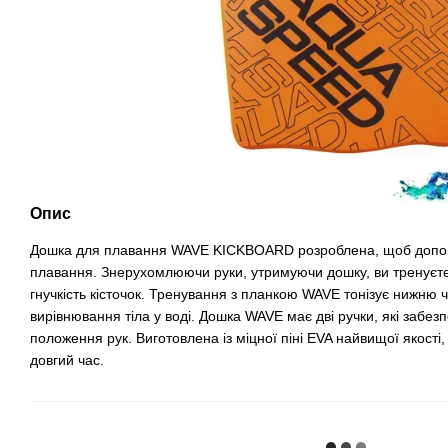
Опис
Дошка для плавання WAVE KICKBOARD розроблена, щоб допом
плавання. Знерухомлюючи руки, утримуючи дошку, ви тренуєте 
гнучкість кісточок. Тренування з планкою WAVE тонізує нижню 
вирівнювання тіла у воді. Дошка WAVE має дві ручки, які забезп
положення рук. Виготовлена ​​із міцної піні EVA найвищої якос
довгий час.