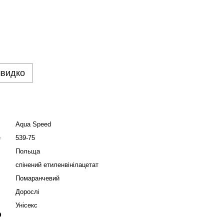
швидко
Aqua Speed
е
539-75
Польща
спінений етиленвінілацетат
Помаранчевий
Дорослі
Унісекс
р