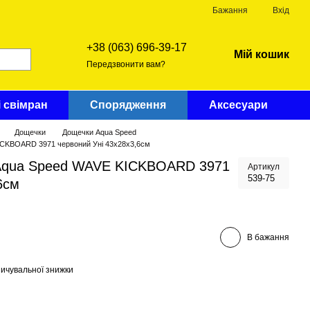
Бажання
Вхід
+38 (063) 696-39-17
Мій кошик
Передзвонити вам?
і свімран
Спорядження
Аксесуари
Дощечки
Дощечки Aqua Speed
KICKBOARD 3971 червоний Уні 43x28x3,6cм
Aqua Speed ​​WAVE KICKBOARD 3971
Артикул
539-75
6cм
В бажання
ичувальної знижки