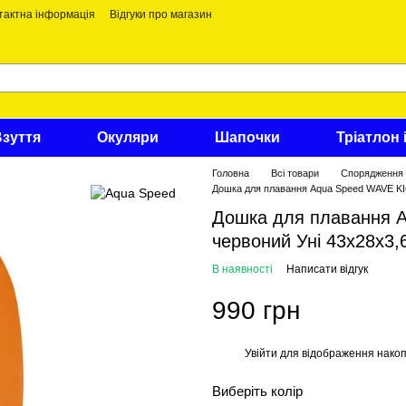
тактна інформація
Відгуки про магазин
Взуття
Окуляри
Шапочки
Тріатлон 
Головна
Всі товари
Спорядження
Дошка для плавання Aqua Speed ​​WAVE 
Дошка для плавання 
червоний Уні 43x28x3,
В наявності
Написати відгук
990 грн
Увійти
для відображення накоп
%
Виберіть колір