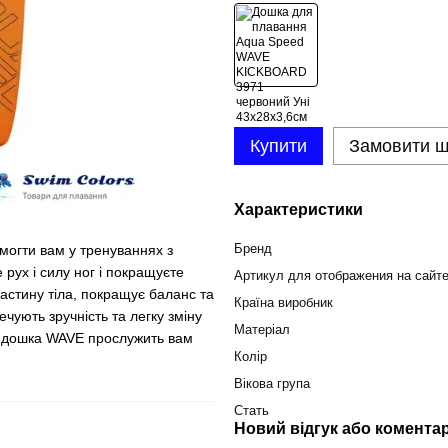
Купити
Замовити 
Характеристики
Бренд
огти вам у тренуваннях з
рух і силу ног і покращуєте
Артикул для отображения на сайт
частину тіла, покращує баланс та
Країна виробник
ечують зручність та легку зміну
Матеріал
ті, дошка WAVE прослужить вам
Колір
Вікова група
Стать
Новий відгук або комента