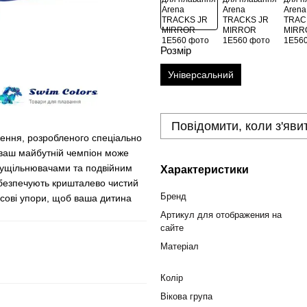
Розмір
Універсальний
Повідомити, коли з'яви
ження, розробленого спеціально
й ваш майбутній чемпіон може
 ущільнювачами та подвійним
Характеристики
забезпечують кришталево чистий
Бренд
осові упори, щоб ваша дитина
Артикул для отображения на
сайте
Матеріал
Колір
Вікова група