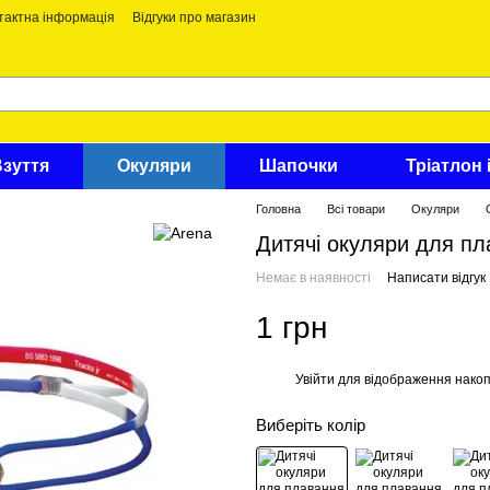
тактна інформація
Відгуки про магазин
Взуття
Окуляри
Шапочки
Тріатлон 
Головна
Всі товари
Окуляри
Дитячі окуляри для 
Немає в наявності
Написати відгук
1 грн
Увійти
для відображення накоп
%
Виберіть колір