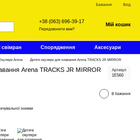
Бажання
Вхід
+38 (063) 696-39-17
Мій кошик
Передзвонити вам?
і свімран
Спорядження
Аксесуари
Окуляри Arena
Дитячі окуляри для плавання Arena TRACKS JR MIRROR
плавання Arena TRACKS JR MIRROR
Артикул
1E560
В бажання
ичувальної знижки