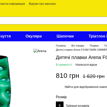
тактна інформація
Відгуки про магазин
Взуття
Окуляри
Шапочки
Тріатлон 
Головна
Всі товари
Плавки
Пл
Дитячі плавки Arena FOAM SWIM JAMME
Дитячі плавки Arena
В наявності
Написати відгук
810 грн
1 620 грн
Увійти
для відображення накоп
%
Розмір
6
Таблиця розмірів