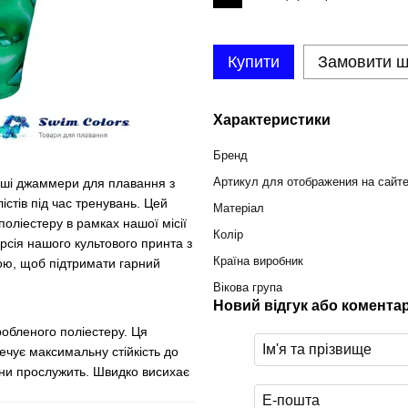
Купити
Замовити 
Характеристики
Бренд
Артикул для отображения на сайт
 наші джаммери для плавання з
стів під час тренувань. Цей
Матеріал
оліестеру в рамках нашої місії
Колір
сія нашого культового принта з
Країна виробник
ою, щоб підтримати гарний
Вікова група
Новий відгук або комента
обленого поліестеру. Ця
ечує максимальну стійкість до
ини прослужить. Швидко висихає