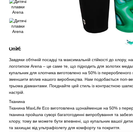
Опис
Завдяки обтічній посадці та максимальній стійкості до хлору,
логотипом Arena – це саме те, що підходить для золотих медалі
купальник для хлопчика виготовлено на 50% із переробленого п
зменшити вплив нашого виробництва. Нам подобається поп-вер
трьома діамантами. Поєднайте цей стиль із контрастною шапк
настрій.
Тканина
Тканина MaxLife Eco виготовлена ​​щонайменше на 50% з перер
тканина пройшла суворі багатогодинні випробування та забезп
хлору, тому ви можете бути впевнені, що купальник вашої дит
та захищає від ультрафіолету для комфорту та покриття.