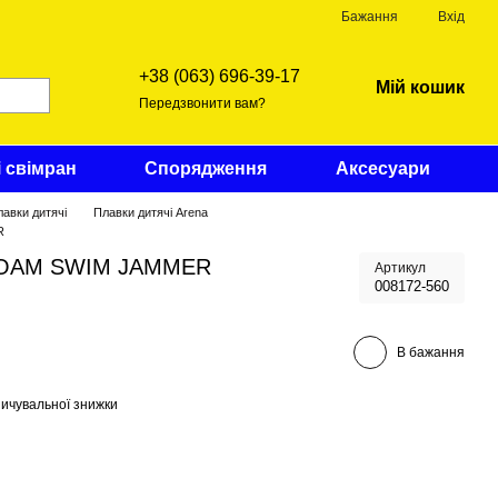
Бажання
Вхід
+38 (063) 696-39-17
Мій кошик
Передзвонити вам?
і свімран
Спорядження
Аксесуари
авки дитячі
Плавки дитячі Arena
R
 FOAM SWIM JAMMER
Артикул
008172-560
В бажання
ичувальної знижки