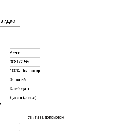
швидко
Arena
е
008172-560
100% Поліестер
Зелений
Камбоджа
Дитячі (Junior)
р
Увійти за допомогою