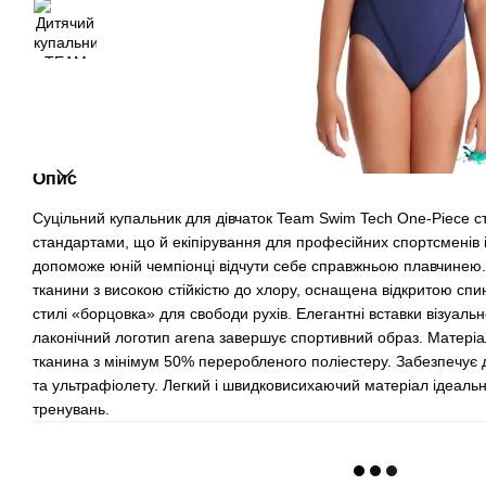
Опис
Суцільний купальник для дівчаток Team Swim Tech One-Piece 
стандартами, що й екіпірування для професійних спортсменів і
допоможе юній чемпіонці відчути себе справжньою плавчинею.
тканини з високою стійкістю до хлору, оснащена відкритою сп
стилі «борцовка» для свободи рухів. Елегантні вставки візуаль
лаконічний логотип arena завершує спортивний образ. Матеріал
тканина з мінімум 50% переробленого поліестеру. Забезпечує до
та ультрафіолету. Легкий і швидковисихаючий матеріал ідеальн
тренувань.