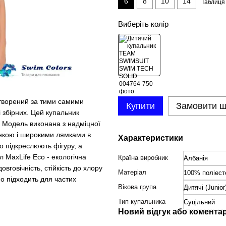
6
8
10
14
Таблиця 
Виберіть колір
створений за тими самими
Купити
Замовити 
 збірних. Цей купальник
 Модель виконана з надміцної
инкою і широкими лямками в
Характеристики
но підкреслюють фігуру, а
 MaxLife Eco - екологічна
Країна виробник
Албанія
вговічність, стійкість до хлору
Матеріал
100% поліест
о підходить для частих
Вікова група
Дитячі (Junior
Тип купальника
Суцільний
Новий відгук або комента