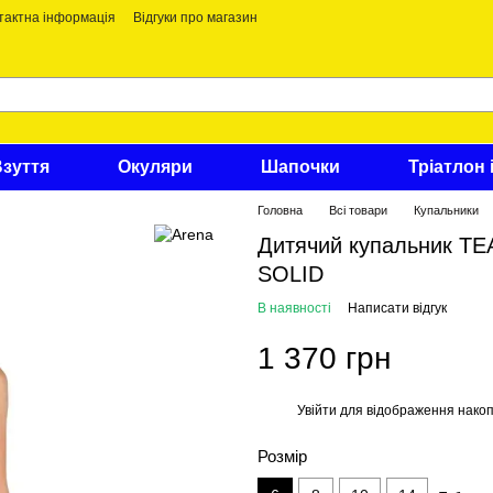
тактна інформація
Відгуки про магазин
Взуття
Окуляри
Шапочки
Тріатлон 
Головна
Всі товари
Купальники
Дитячий купальник 
SOLID
В наявності
Написати відгук
1 370 грн
Увійти
для відображення накоп
%
Розмір