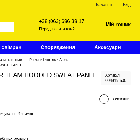
Бажання
Вхід
+38 (063) 696-39-17
Мій кошик
Передзвонити вам?
і свімран
Спорядження
Аксесуари
ани і костюми
Реглани і костюми Arena
 SWEAT PANEL
na R TEAM HOODED SWEAT PANEL
Артикул
004919-500
В бажання
ичувальної знижки
Таблиця розмірів