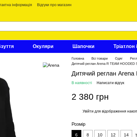
тактна інформація
Відгуки про магазин
Взуття
Окуляри
Шапочки
Тріатлон 
Головна
Всі товари
Одяг
Регл
Дитячий реглан Arena R TEAM HOODED
Дитячий реглан Are
В наявності
Написати відгук
2 380 грн
Увійти
для відображення накоп
%
Розмір
6
8
10
12
14