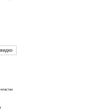
швидко
 еластан
р