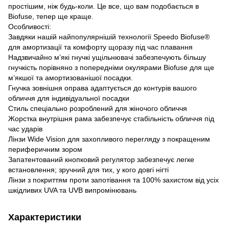
простішим, ніж будь-коли. Це все, що вам подобається в
Biofuse, тепер ще краще.
Особливості:
Завдяки нашій найпопулярнішій технології Speedo Biofuse®
для амортизації та комфорту щоразу під час плавання
Надзвичайно м’які гнучкі ущільнювачі забезпечують більшу
гнучкість порівняно з попередніми окулярами Biofuse для ще
м’якшої та амортизованішої посадки.
Гнучка зовнішня оправа адаптується до контурів вашого
обличчя для індивідуальної посадки
Стиль спеціально розроблений для жіночого обличчя
Жорстка внутрішня рама забезпечує стабільність обличчя під
час ударів
Лінзи Wide Vision для захопливого перегляду з покращеним
периферичним зором
Запатентований кнопковий регулятор забезпечує легке
встановлення; зручний для тих, у кого довгі нігті
Лінзи з покриттям проти запотівання та 100% захистом від усіх
шкідливих UVA та UVB випромінювань
Характеристики