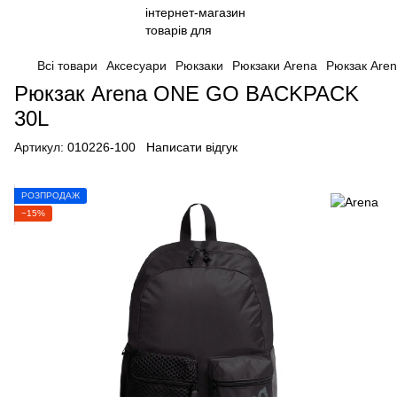
Всі товари
Аксесуари
Рюкзаки
Рюкзаки Arena
Рюкзак Are
Рюкзак Arena ONE GO BACKPACK
30L
Артикул:
010226-100
Написати відгук
РОЗПРОДАЖ
−15%