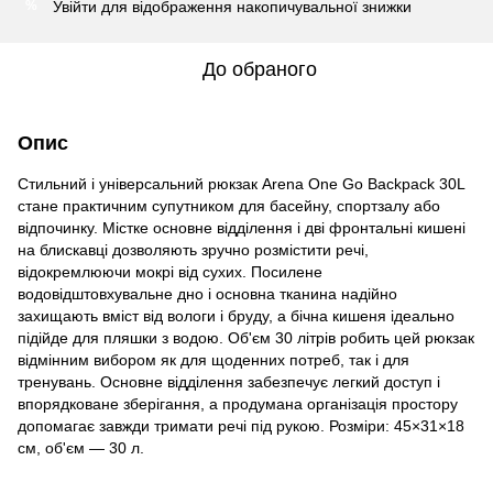
Увійти
для відображення накопичувальної знижки
%
До обраного
Опис
Стильний і універсальний рюкзак Arena One Go Backpack 30L
стане практичним супутником для басейну, спортзалу або
відпочинку. Містке основне відділення і дві фронтальні кишені
на блискавці дозволяють зручно розмістити речі,
відокремлюючи мокрі від сухих. Посилене
водовідштовхувальне дно і основна тканина надійно
захищають вміст від вологи і бруду, а бічна кишеня ідеально
підійде для пляшки з водою. Об'єм 30 літрів робить цей рюкзак
відмінним вибором як для щоденних потреб, так і для
тренувань. Основне відділення забезпечує легкий доступ і
впорядковане зберігання, а продумана організація простору
допомагає завжди тримати речі під рукою. Розміри: 45×31×18
см, об'єм — 30 л.