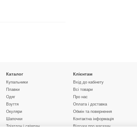
Каталог
Клієнтам
Купальники
Вхід до кабінету
Плавки
Всі товари
Одяг
Про нас
Взуття
Оплата і доставка
Окуляри
Обмін та повернення
Шапочки
Контактна інформація
Тріатлон і свімран
Відгуки про магазин
Спорядження