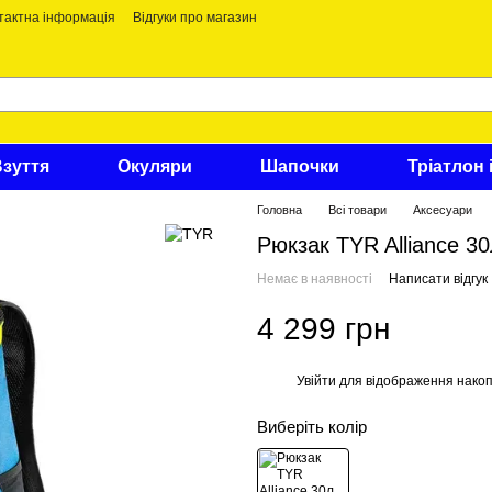
тактна інформація
Відгуки про магазин
Взуття
Окуляри
Шапочки
Тріатлон 
Головна
Всі товари
Аксесуари
Рюкзак TYR Alliance 30
Немає в наявності
Написати відгук
4 299 грн
Увійти
для відображення накоп
%
Виберіть колір