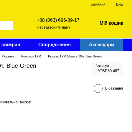
Бажання
Вхід
+38 (063) 696-39-17
Мій кошик
Передзвонити вам?
і свімран
Спорядження
Аксесуари
Рюкзаки
Рюкзаки TYR
Рюкзак TYR Alliance 30л. Blue Green
л. Blue Green
Артикул
LATBP30-487
В бажання
ичувальної знижки