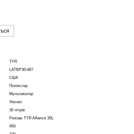
ться
TYR
е
LATBP30-487
США
Поліестер
Мультиколор
Унісекс
30 літрів
Рюкзак TYR Alliance 30L
450