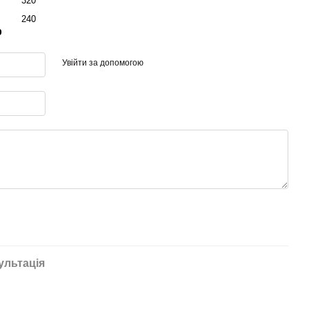
320
240
р
Увійти за допомогою
ультація