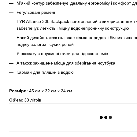
М'який контур забезпечує ідеальну ергономіку і комфорт д
Регульовані ремені
TYR Alliance 30L Backpack виготовлений з використанням тк
забезпечує легкість і міцну водонепроникну конструкцію
Новий дизайн також включає кілька передніх і бічних кишень
поділу вологих і сухих речей
У рюкзаку є пружинні гачки для гідрокостюмів
А також захищене місце для зберігання ноутбука
Карман для пляшки з водою
Розміри
: 45 см x 32 см x 24 см
Об'єм
: 30 літрів