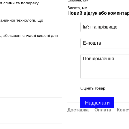
Ширина, мм
ля спини та попереку
Висота, мм
Новий відгук або комента
анинної технології, що
, збільшені сітчасті кишені для
Оцініть товар
Надіслати
Доставка
Оплата
Конс