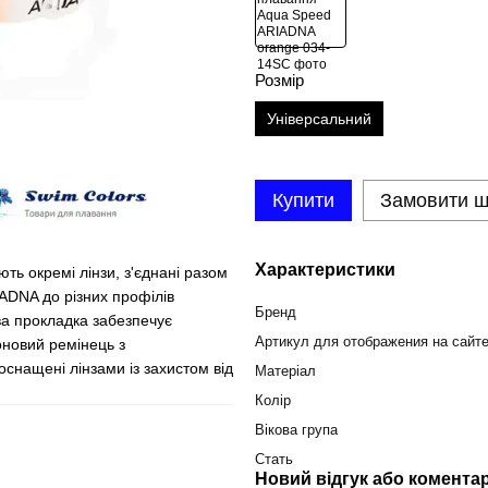
Розмір
Універсальний
Купити
Замовити 
Характеристики
ь окремі лінзи, з'єднані разом
ADNA до різних профілів
Бренд
ва прокладка забезпечує
Артикул для отображения на сайт
оновий ремінець з
снащені лінзами із захистом від
Матеріал
Колір
Вікова група
Стать
Новий відгук або комента