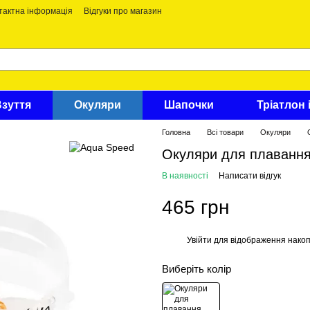
тактна інформація
Відгуки про магазин
Взуття
Окуляри
Шапочки
Тріатлон 
Головна
Всі товари
Окуляри
Окуляри для плавання
В наявності
Написати відгук
465 грн
Увійти
для відображення накоп
%
Виберіть колір