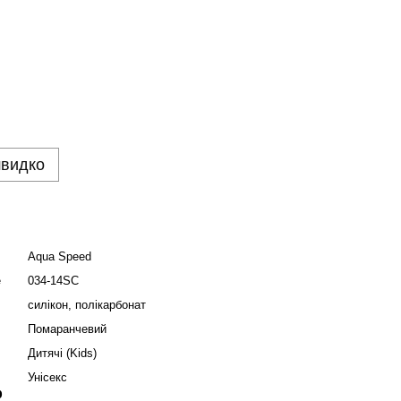
швидко
Aqua Speed
е
034-14SC
силікон, полікарбонат
Помаранчевий
Дитячі (Kids)
Унісекс
р