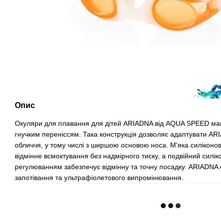
Опис
Окуляри для плавання для дітей ARIADNA від AQUA SPEED мают
гнучким переніссям. Така конструкція дозволяє адаптувати ARI
обличчя, у тому числі з ширшою основою носа. М'яка силіконо
відмінне всмоктування без надмірного тиску, а подвійний силік
регулюванням забезпечує відмінну та точну посадку. ARIADNA о
запотівання та ультрафіолетового випромінювання.