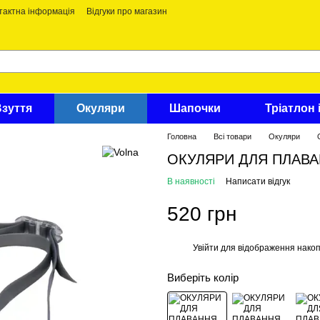
тактна інформація
Відгуки про магазин
Взуття
Окуляри
Шапочки
Тріатлон 
Головна
Всі товари
Окуляри
ОКУЛЯРИ ДЛЯ ПЛАВА
В наявності
Написати відгук
520 грн
Увійти
для відображення накоп
%
Виберіть колір