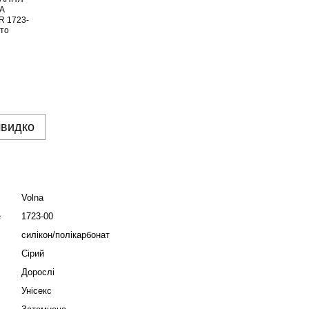
швидко
Volna
е
1723-00
силікон/полікарбонат
Сірий
Дорослі
Унісекс