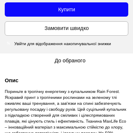
Купити
Замовити швидко
Увійти
для відображення накопичувальної знижки
%
До обраного
Опис
Пориньте в тропічну енергетику з купальником Rain Forest.
Яскравий принт з тропічними рослинами на зеленому тлі
оживляє ваші тренування, а зав'язки на спині забезпечують
регульовану посадку і свободу рухів. Цей суцільний купальник
з підкладкою створений для сміливих і цілеспрямованих
плавців, які цінують стиль і ефективність. Тканина MaxLife Eco
– інноваційний матеріал з максимальною стійкістю до хлору,
що забезпечує довговічність і ідеальну посадку. На 50%