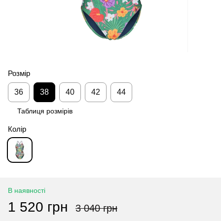
Розмір
36
38
40
42
44
Таблиця розмірів
Колір
В наявності
1 520 грн
3 040 грн