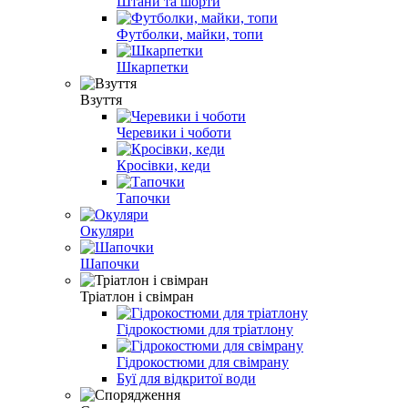
Штани та шорти
Футболки, майки, топи
Шкарпетки
Взуття
Черевики і чоботи
Кросівки, кеди
Тапочки
Окуляри
Шапочки
Тріатлон і свімран
Гідрокостюми для тріатлону
Гідрокостюми для свімрану
Буї для відкритої води